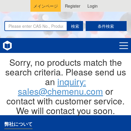
メインページ
Register
Login
検索
条件検索
Home
Pyranooxazoles
Sorry, no products match the
search criteria. Please send us
an
inquiry:
sales@chemenu.com
or
contact with customer service.
We will contact you soon.
弊社について