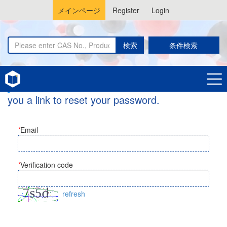
メインページ
Register
Login
検索
条件検索
Enter your email address and we will send
you a link to reset your password.
*
Email
*
Verification code
refresh