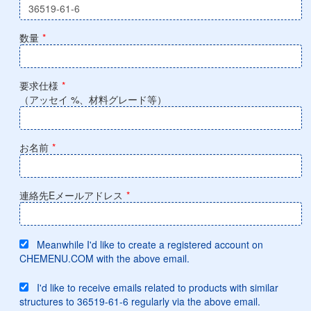
数量
*
要求仕様
*
（アッセイ %、材料グレード等）
お名前
*
連絡先Eメールアドレス
*
Meanwhile I'd like to create a registered account on
CHEMENU.COM with the above email.
I'd like to receive emails related to products with similar
structures to 36519-61-6 regularly via the above email.