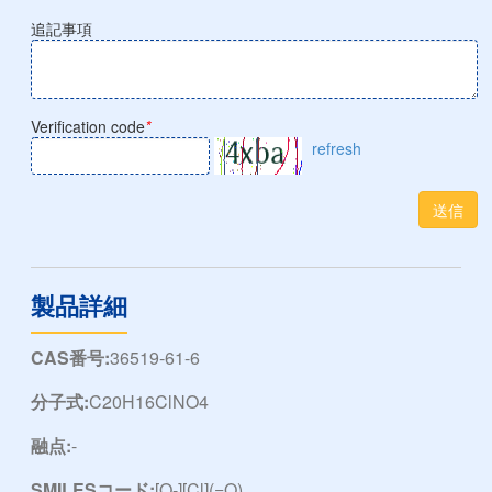
追記事項
Verification code
*
refresh
送信
製品詳細
CAS番号:
36519-61-6
分子式:
C20H16ClNO4
融点:
-
SMILESコード:
[O-][Cl](=O)